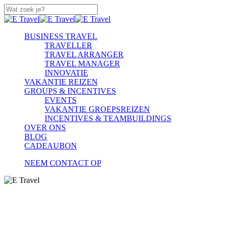
Skip
to
Close
main
Search
content
search
Menu
BUSINESS TRAVEL
TRAVELLER
TRAVEL ARRANGER
TRAVEL MANAGER
INNOVATIE
VAKANTIE REIZEN
GROUPS & INCENTIVES
EVENTS
VAKANTIE GROEPSREIZEN
INCENTIVES & TEAMBUILDINGS
OVER ONS
BLOG
CADEAUBON
NEEM CONTACT OP
SEARCH